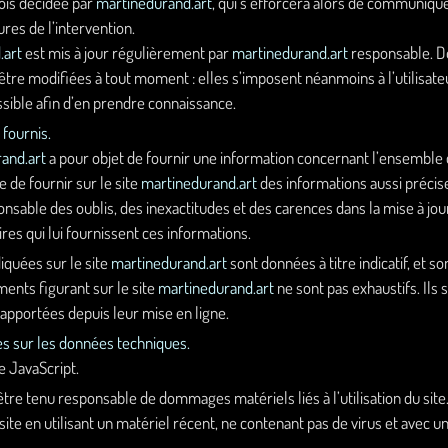
ois décidée par
martinedurand.art
, qui s’efforcera alors de communiqu
ures de l’intervention.
.art
est mis à jour régulièrement par
martinedurand.art
responsable. D
re modifiées à tout moment : elles s’imposent néanmoins à l’utilisateur 
ssible afin d’en prendre connaissance.
 fournis.
and.art
a pour objet de fournir une information concernant l’ensemble de
e de fournir sur le site
martinedurand.art
des informations aussi précise
onsable des oublis, des inexactitudes et des carences dans la mise à jour,
ires qui lui fournissent ces informations.
iquées sur le site
martinedurand.art
sont données à titre indicatif, et s
ments figurant sur le site
martinedurand.art
ne sont pas exhaustifs. Ils
 apportées depuis leur mise en ligne.
les sur les données techniques.
ie JavaScript.
être tenu responsable de dommages matériels liés à l’utilisation du site. 
site en utilisant un matériel récent, ne contenant pas de virus et avec u