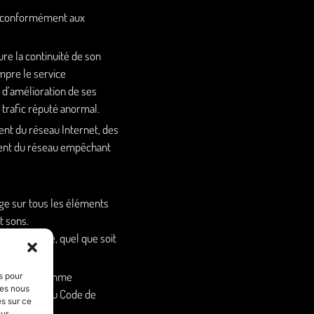
ne conformément aux
ure la continuité de son
ompre le service
d’amélioration de ses
 trafic réputé anormal.
nt du réseau Internet, des
ment du réseau empêchant
sage sur tous les éléments
t sons.
ents du site, quel que soit
art
.
considérée comme
s pour
ies nous
et suivants du Code de
es sur ce
sur