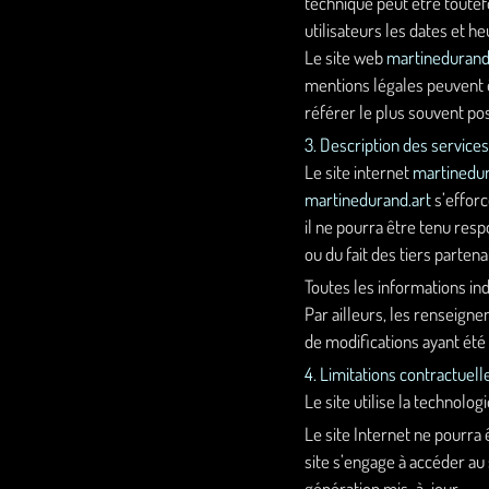
technique peut être toutef
utilisateurs les dates et he
Le site web
martinedurand
mentions légales peuvent êt
référer le plus souvent po
3. Description des services
Le site internet
martinedur
martinedurand.art
s’efforc
il ne pourra être tenu resp
ou du fait des tiers partena
Toutes les informations ind
Par ailleurs, les renseigne
de modifications ayant été
4. Limitations contractuel
Le site utilise la technolog
Le site Internet ne pourra 
site s’engage à accéder au 
génération mis-à-jour