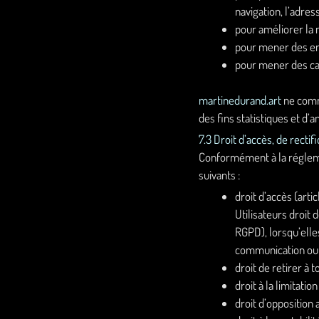
navigation, l’adres
pour améliorer la n
pour mener des enq
pour mener des ca
martinedurand.art
ne comme
des fins statistiques et d’a
7.3 Droit d’accès, de rectif
Conformément à la régleme
suivants :
droit d’accès (arti
Utilisateurs droit
RGPD), lorsqu’elles
communication ou l
droit de retirer à
droit à la limitati
droit d’opposition