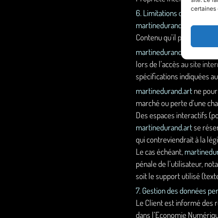
certaines 
6. Limitations de responsab
martinedurand.art
agit en 
Contenu qu’il publie.
martinedurand.art
ne pourr
lors de l’accès au site inte
spécifications indiquées au 
martinedurand.art
ne pour
marché ou perte d’une chanc
Des espaces interactifs (po
martinedurand.art
se réser
qui contreviendrait à la lég
Le cas échéant,
martinedur
pénale de l’utilisateur, n
soit le support utilisé (tex
7. Gestion des données pe
Le Client est informé des 
dans l’Economie Numérique,