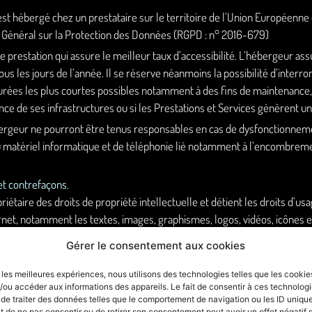
st hébergé chez un prestataire sur le territoire de l’Union Européen
 Général sur la Protection des Données (RGPD : n° 2016-679)
ne prestation qui assure le meilleur taux d’accessibilité. L’hébergeur ass
ous les jours de l’année. Il se réserve néanmoins la possibilité d’interr
rées les plus courtes possibles notamment à des fins de maintenance, 
ance de ses infrastructures ou si les Prestations et Services génèrent un
ergeur ne pourront être tenus responsables en cas de dysfonctionneme
u matériel informatique et de téléphonie lié notamment à l’encombre
 et contrefaçons.
riétaire des droits de propriété intellectuelle et détient les droits d’u
ernet, notamment les textes, images, graphismes, logos, vidéos, icônes e
ntation, modification, publication, adaptation de tout ou partie des élém
Gérer le consentement aux cookies
sé, est interdite, sauf autorisation écrite préalable de :
martinedurand.
orisée du site ou de l’un quelconque des éléments qu’il contient sera 
r les meilleures expériences, nous utilisons des technologies telles que les cookie
/ou accéder aux informations des appareils. Le fait de consentir à ces technolog
açon et poursuivie conformément aux dispositions des articles L.335-2 
 de traiter des données telles que le comportement de navigation ou les ID uniqu
ait de ne pas consentir ou de retirer son consentement peut avoir un effet négatif 