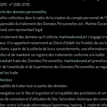
GPD : n° 2016-679).
lecte des données personnelles
les collectées dans le cadre de la création du compte personnel de l’Ut
 responsable du traitement des Données Personnelles est : Martine Dura
rand, son représentant légal
 traitement des données qu’il collecte,
martinedurand.art
s’engage à r
ueur. Il lui appartient notamment au Client d’établir les finalités de ses
clients, à partir de la collecte de leurs consentements, une information
les et de maintenir un registre des traitements conforme à la réalité.
rand.art
traite des Données Personnelles,
martinedurand.art
prend tou
r de l’exactitude et de la pertinence des Données Personnelles au regar
art
les traite.
ollectées
eptible de traiter tout ou partie des données :
avigation sur le Site et la gestion et la traçabilité des prestations et
nées de connexion et d’utilisation du Site, facturation, historique des co
utter contre la fraude informatique (spamming, hacking…) : matériel info