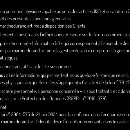
ou personne physique capable au sens des articles 1123 et suivants du C
objet des présentes conditions générales.
martinedurand.art
met à disposition des Clients :
éments constituants l’information présente sur le Site, notamment tex
après dénommé « Information (s) » qui correspondent à l’ensemble de
ues par
martinedurand.art
pour la gestion de votre compte, de la gestion d
atistiques.
connectant, utilisant le site susnommé.
s :
« Les informations qui permettent, sous quelque forme que ce soit,
es physiques auxquelles elles s’appliquent » (article 4 de la loi n° 78-17
actère personnel », « personne concernée », « sous traitant » et « donn
énéral sur la Protection des Données (RGPD : n° 2016-679)
rnet.
la loi n° 2004-575 du 21 juin 2004 pour la confiance dans l’économie numé
t
martinedurand.art
l’identité des différents intervenants dans le cadre d