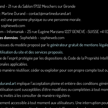
and – 21 rue du Sablon 17132 Meschers sur Gironde
: Martine Durand – contact@martinedurand.art
n est une personne physique ou une personne morale.
– sophieweb.com
om – Infomaniak – 25 rue Eugène Marziano 1227 GENEVE -SUISSE +41 (
des données
: SophieWeb – sophieweb.com
 issues du modèle proposé par le
générateur gratuit de mentions légale
tilisation du site et des services proposés.
 de l’esprit protégée par les dispositions du Code de la Propriété Intel
nales applicables.
e manière réutiliser, céder ou exploiter pour son propre compte tout o
durand.art
implique l’acceptation pleine et entière des conditions généra
utilisation sont susceptibles d’être modifiées ou complétées à tout mome
c invités à les consulter de manière régulière.
lement accessible à tout moment aux utilisateurs. Une interruption po