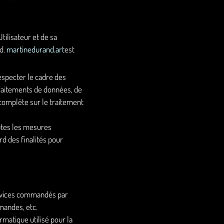
ilisateur et de sa
nd.
martinedurand.art
est
especter le cadre des
 traitements de données, de
 complète sur le traitement
tes les mesures
d des finalités pour
 services commandés par
mmandes, etc.
rmatique utilisé pour la