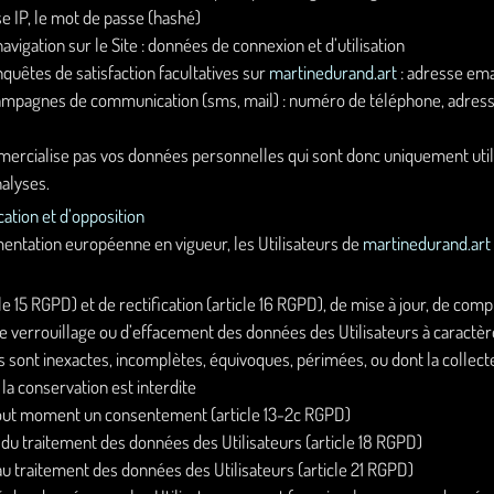
se IP, le mot de passe (hashé)
avigation sur le Site : données de connexion et d’utilisation
uêtes de satisfaction facultatives sur
martinedurand.art
: adresse ema
mpagnes de communication (sms, mail) : numéro de téléphone, adress
rcialise pas vos données personnelles qui sont donc uniquement utili
nalyses.
ication et d’opposition
ntation européenne en vigueur, les Utilisateurs de
martinedurand.art
cle 15 RGPD) et de rectification (article 16 RGPD), de mise à jour, de c
 de verrouillage ou d’effacement des données des Utilisateurs à caractèr
 sont inexactes, incomplètes, équivoques, périmées, ou dont la collecte, l
a conservation est interdite
 tout moment un consentement (article 13-2c RGPD)
on du traitement des données des Utilisateurs (article 18 RGPD)
 au traitement des données des Utilisateurs (article 21 RGPD)