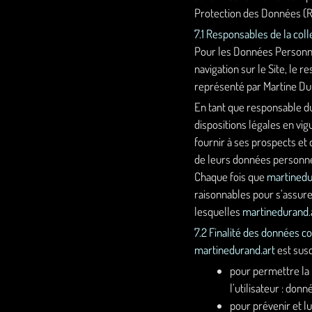
Protection des Données (R
7.1 Responsables de la col
Pour les Données Personnel
navigation sur le Site, le
représenté par Martine Du
En tant que responsable du
dispositions légales en vig
fournir à ses prospects et 
de leurs données personnel
Chaque fois que
martinedu
raisonnables pour s’assure
lesquelles
martinedurand.
7.2 Finalité des données c
martinedurand.art
est susc
pour permettre la n
l’utilisateur : don
pour prévenir et l