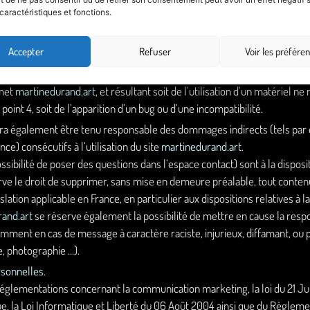
caractéristiques et fonctions.
ilité.
tant qu’éditeur du site.
martinedurand.art
est responsable de la qualité e
Accepter
Refuser
Voir les préfére
a être tenu responsable des dommages directs et indirects causés au ma
rnet
martinedurand.art
, et résultant soit de l’utilisation d’un matériel n
point 4, soit de l’apparition d’un bug ou d’une incompatibilité.
ra également être tenu responsable des dommages indirects (tels par
e) consécutifs à l’utilisation du site
martinedurand.art
.
ssibilité de poser des questions dans l’espace contact) sont à la disposit
ve le droit de supprimer, sans mise en demeure préalable, tout conte
islation applicable en France, en particulier aux dispositions relatives à 
and.art
se réserve également la possibilité de mettre en cause la respon
otamment en cas de message à caractère raciste, injurieux, diffamant, ou
te, photographie …).
rsonnelles.
réglementations concernant la communication marketing, la loi du 21 Ju
 la Loi Informatique et Liberté du 06 Août 2004 ainsi que du Règlemen