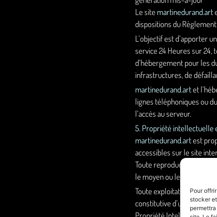
Le site
martinedurand.art
e
dispositions du Règlement
L’objectif est d’apporter u
service 24 Heures sur 24, t
d’hébergement pour les du
infrastructures, de défaill
martinedurand.art
et l’héb
lignes téléphoniques ou d
l’accès au serveur.
5. Propriété intellectuelle
martinedurand.art
est prop
accessibles sur le site int
Toute reproduction, représe
le moyen ou le procédé utili
Toute exploitation non aut
Pour offri
stocker et
constitutive d’une contref
permettra
Propriété Intellectuelle.
site. Le f